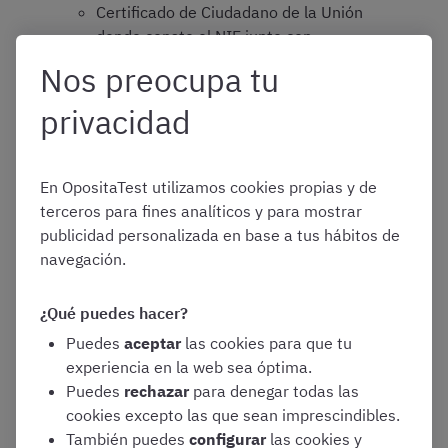
Certificado de Ciudadano de la Unión
donde conste el NIE junto con
Pasaporte o documento de identidad
Nos preocupa tu
de país de origen, o
privacidad
Documento oficial de concesión del
NIF/NIE, junto con el pasaporte o el
documento de identidad del país de
En OpositaTest utilizamos cookies propias y de
origen
terceros para fines analíticos y para mostrar
En caso de ser
ciudadano extranjero
:
publicidad personalizada en base a tus hábitos de
El código de solicitud recibido por
navegación.
correo electrónico
Tarjeta Roja/Verde/Blanca de
¿Qué puedes hacer?
Identificación de Extranjeros donde
Puedes
aceptar
las cookies para que tu
consta el NIE junto con el pasaporte, o
experiencia en la web sea óptima.
Documento oficial de concesión del
Puedes
rechazar
para denegar todas las
NIF/NIE junto con el pasaporte
cookies excepto las que sean imprescindibles.
También puedes
configurar
las cookies y