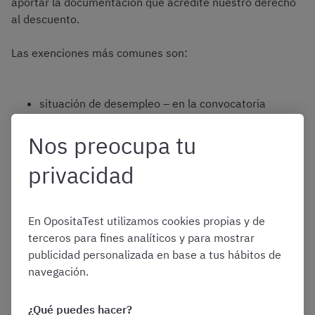
aportar la documentación que acredite nuestro derecho
al descuento.
Las exenciones más comunes son:
situación de desempleo – en la convocatoria
se especificará qué otras condiciones deben
cumplirse de forma simultánea
Nos preocupa tu
pertenecer a familias numerosas
privacidad
discapacidad declarada superior al 33%
víctimas de violencia de género o terrorismo
En OpositaTest utilizamos cookies propias y de
terceros para fines analíticos y para mostrar
publicidad personalizada en base a tus hábitos de
*No todas las convocatorias incluyen todas las
navegación.
excepciones. Pueden existir otros motivos para la
reducción en el pago de tasas
¿Qué puedes hacer?