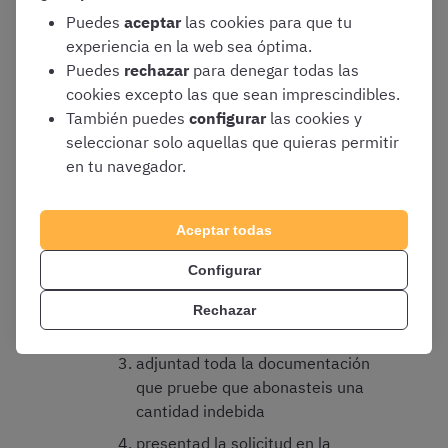
Estos son los
pasos a seguir para presentar una
Puedes
aceptar
las cookies para que tu
reclamación de ingresos indebidos en una oposición
*:
experiencia en la web sea óptima.
Puedes
rechazar
para denegar todas las
cookies excepto las que sean imprescindibles.
Acceder a la sede electrónica de las
También puedes
configurar
las cookies y
administraciones públicas
seleccionar solo aquellas que quieras permitir
Seleccionar si deseamos presentar el
en tu navegador.
trámite en papel o de forma telemática
En papel:
Aceptar todas
descargad el modelo de solicitud
Configurar
de devolución de ingresos
indebidos
Rechazar
rellenadlo correctamente
adjuntad toda la documentación
que pruebe que abonasteis una
cantidad indebida
presentad la solicitud en la