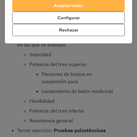
Aceptar todas
Configurar
Primer ejercicio
: Cuestionario tipo test
de
100 preguntas
Rechazar
Segundo ejercicio:
Pruebas de aptitud física
en las que se evalúan:
Velocidad
Potencia del tren superior
Flexiones de brazos en
suspensión pura
Lanzamiento de balón medicinal
Flexibilidad
Potencia del tren inferior
Resistencia general
Tercer ejercicio:
Pruebas psicotécnicas