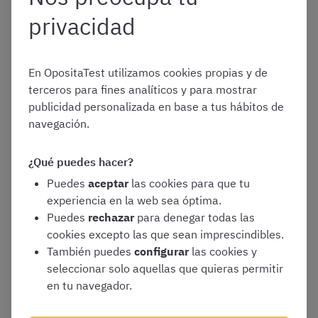
privacidad
Ejercicios del proceso
En OpositaTest utilizamos cookies propias y de
terceros para fines analíticos y para mostrar
selectivo de Policía Local
publicidad personalizada en base a tus hábitos de
navegación.
de Sevilla en 2026
¿Qué puedes hacer?
Puedes
aceptar
las cookies para que tu
Como hemos mencionado, para conocer el proceso
experiencia en la web sea óptima.
selectivo de Policía Local de Sevilla debemos tener en
Puedes
rechazar
para denegar todas las
cuenta las bases comunes que rigen las convocatorias de
cookies excepto las que sean imprescindibles.
Policía Local de Andalucía
y las bases específicas del
También puedes
configurar
las cookies y
Ayuntamiento de Sevilla.
seleccionar solo aquellas que quieras permitir
en tu navegador.
De esta manera, la oposición de Policía Local de Sevilla
consta de
5 ejercicios eliminatorios
: