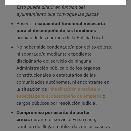
Permiso de conducir
de las clases A2 y B.
Esto puede diferir en función del
ayuntamiento que convoque las plazas
Poseer la
capacidad funcional necesaria
para el desempeño de las funciones
propias de los cuerpos de la Policía Local
No haber sido condenado/a por delito doloso,
ni separado/a mediante expediente
disciplinario del servicio de ninguna
Administración pública o de los órganos
constitucionales o estatutarios de las
comunidades autónomas, ni encontrarse en
la situación de
inhabilitación absoluta o
especial para el desempeño de empleos
o
cargos públicos por resolución judicial
Compromiso por escrito de portar
armas
durante el servicio. En su caso,
también de, llegar a utilizarlas en los casos y