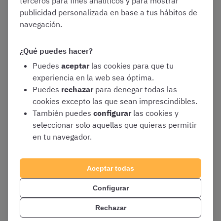
terceros para fines analíticos y para mostrar
Nacionalidad española.
En las oposiciones
publicidad personalizada en base a tus hábitos de
a las Fuerzas y Cuerpos de Seguridad no se
navegación.
admiten
nacionalidades distintas a las
españolas
¿Qué puedes hacer?
Tener cumplidos los dieciocho años
y no
Puedes
aceptar
las cookies para que tu
exceder, en su caso, de la edad máxima de
experiencia en la web sea óptima.
jubilación.
No obstante, en algunos cuerpos
Puedes
rechazar
para denegar todas las
de Policía Local se establecen límites más
cookies excepto las que sean imprescindibles.
reducidos
También puedes
configurar
las cookies y
Lo más habitual es que
se exija una
seleccionar solo aquellas que quieras permitir
estatura mínima.
La marca más común
en tu navegador.
suele ser de de 1,65 o 1,70 para los
hombres y 1,60 o 1,65 para las mujeres.
Tened en cuenta que en algunos
Aceptar todas
ayuntamientos ya no existe requisito de
Configurar
altura mínima
Título de
Bachiller, Técnico/a o equivalente
Rechazar