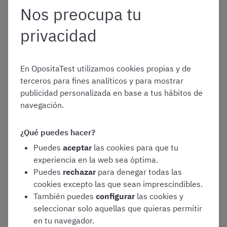
Nos preocupa tu
Gestión Procesal haciendo clic en el botón!
privacidad
¡Ver convocatoria de Gestión Procesal!
En OpositaTest utilizamos cookies propias y de
terceros para fines analíticos y para mostrar
Convocatoria 2025 de
publicidad personalizada en base a tus hábitos de
navegación.
Tramitación Procesal por
¿Qué puedes hacer?
Turno Libre –
Puedes
aceptar
las cookies para que tu
experiencia en la web sea óptima.
Puedes
rechazar
para denegar todas las
Información detallada
cookies excepto las que sean imprescindibles.
También puedes
configurar
las cookies y
seleccionar solo aquellas que quieras permitir
Se convocó un total de 1.155 plazas. Se reservaron 86
en tu navegador.