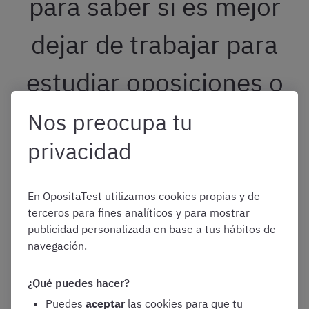
para saber si es mejor
dejar de trabajar para
estudiar oposiciones o
no?
Nos preocupa tu
privacidad
Si aún tenéis dudas sobre si debéis opositar sin trabajar,
aquí tenéis algunos factores que os ayudarán a decidir.
En OpositaTest utilizamos cookies propias y de
terceros para fines analíticos y para mostrar
publicidad personalizada en base a tus hábitos de
Situación económica y red de apoyo
navegación.
¿Qué puedes hacer?
Evaluad si
tenéis ahorros suficientes para cubrir
vuestros gastos durante todo el tiempo que dure la
Puedes
aceptar
las cookies para que tu