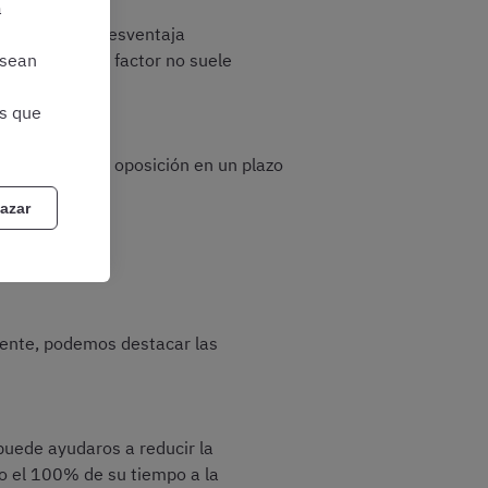
a
, estaréis en desventaja
bstante, este factor no suele
 sean
as que
 y superar la oposición en un plazo
azar
ente, podemos destacar las
 puede ayudaros a reducir la
do el 100% de su tiempo a la