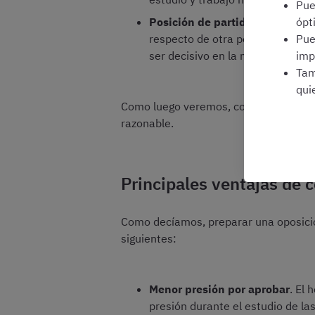
Pu
Posición de partida de desvent
ópt
respecto de otra persona que pu
Pu
ser decisivo en la mayoría de ca
imp
Tam
qui
Como luego veremos, con un plan adec
razonable.
Principales ventajas de c
Como decíamos, preparar una oposici
siguientes:
Menor presión por aprobar
. El
presión durante el estudio de la