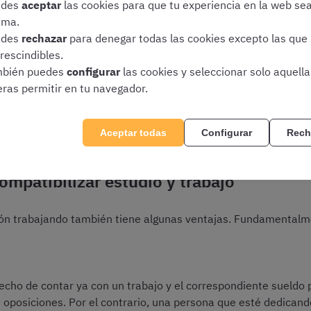
edes
aceptar
las cookies para que tu experiencia en la web se
aja
ima.
. Indudablemente, si trabajáis y estudiáis al mismo tiempo
eda dedicarse a preparar la oposición a tiempo completo. No o
edes
rechazar
para denegar todas las cookies excepto las que
sos
rescindibles.
bién puedes
configurar
las cookies y seleccionar solo aquell
eras permitir en tu navegador.
uado, es perfectamente posible vencer todos estos obstáculos
Aceptar todas
Configurar
Rech
ompatibilizar estudio y trabajo
ón trabajando también tiene algunas ventajas. Fundamentalm
 hecho de contar ya con un trabajo y el correspondiente sueldo
s oposiciones. Por el contrario, una persona que esté dedican