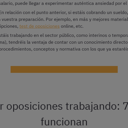
 salario, puede llegar a experimentar auténtica ansiedad por e
 En relación con el punto anterior, si estáis cobrando un suel
n vuestra preparación. Por ejemplo, en más y mejores material
ipciones,
test de oposiciones
online, etc.
estáis trabajando en el sector público, como interinos o tempora
a), tendréis la ventaja de contar con un conocimiento directo
rocedimientos, conceptos y normativa con los que ya estaréis
Consejos para trabajar a media jornada y opositar
 oposiciones trabajando: 
funcionan