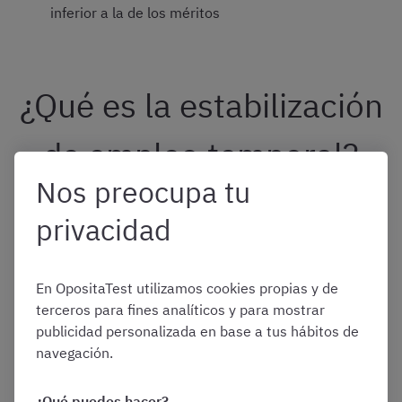
inferior a la de los méritos
¿Qué es la estabilización
de empleo temporal?
Nos preocupa tu
A diferencia del proceso de consolidación de empleo, el
privacidad
de estabilización no viene regulado en el TREBEP, sino en
determinadas leyes anuales de presupuestos generales
del Estado (
LPGE
).
En OpositaTest utilizamos cookies propias y de
terceros para fines analíticos y para mostrar
De este modo, en varias LPGE se autorizaba una tasa
publicidad personalizada en base a tus hábitos de
adicional de plazas a convocar que:
navegación.
¿Qué puedes hacer?