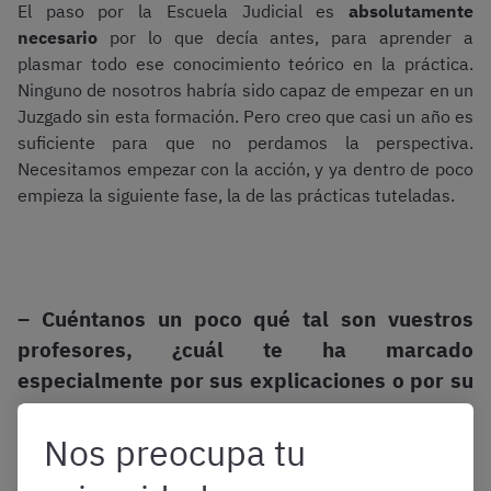
El paso por la Escuela Judicial es
absolutamente
necesario
por lo que decía antes, para aprender a
plasmar todo ese conocimiento teórico en la práctica.
Ninguno de nosotros habría sido capaz de empezar en un
Juzgado sin esta formación. Pero creo que casi un año es
suficiente para que no perdamos la perspectiva.
Necesitamos empezar con la acción, y ya dentro de poco
empieza la siguiente fase, la de las prácticas tuteladas.
– Cuéntanos un poco qué tal son vuestros
profesores, ¿cuál te ha marcado
especialmente por sus explicaciones o por su
forma de dar clase?
Nos preocupa tu
Valoro mucho que haya tanto profesores de universidad
como Magistrados. Los Magistrados nos dan esos trucos