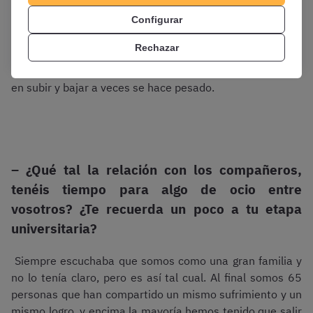
sosegadamente, y es todo un lujo.
Quizá si tuviese que
cambiar algo sería la ubicación
, porque tenemos que
Configurar
coger tres medios de transporte para llegar hasta allí:
Rechazar
ferrocarril, funicular y autobús, y aunque los primeros
días las vistas son espectaculares, tardar 40-50 minutos
en subir y bajar a veces se hace pesado.
– ¿Qué tal la relación con los compañeros,
tenéis tiempo para algo de ocio entre
vosotros? ¿Te recuerda un poco a tu etapa
universitaria?
Siempre escuchaba que somos como una gran familia y
no lo tenía claro, pero es así tal cual. Al final somos 65
personas que han compartido un mismo sufrimiento y un
mismo logro, y encima la mayoría hemos tenido que salir