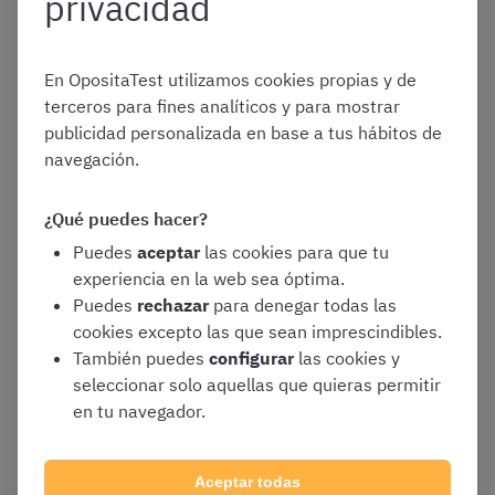
privacidad
imprescindibles de la experiencia, pero los profesores de
universidad aportan la mirada externa que a veces se
pierde estando tan metido en la llevanza de un juzgado.
En OpositaTest utilizamos cookies propias y de
Todos tienen algo que aportarnos
: está quien nos da
terceros para fines analíticos y para mostrar
mucha jurisprudencia, quien nos da consejos desde la
publicidad personalizada en base a tus hábitos de
«trinchera» y quien nos hace darle una vuelta a todas las
navegación.
certezas que teníamos.
¿Qué puedes hacer?
Puedes
aceptar
las cookies para que tu
experiencia en la web sea óptima.
Puedes
rechazar
para denegar todas las
– ¿Qué cambiarías de la Escuela Judicial y qué
cookies excepto las que sean imprescindibles.
te parece que es lo mejor que tiene?
También puedes
configurar
las cookies y
seleccionar solo aquellas que quieras permitir
Lo mejor de la Escuela es que tenemos una
formación
en tu navegador.
integral en todos los aspectos,
y que vienen a dar
charlas los mejores de cada ámbito. Nunca vamos a
volver a tener la oportunidad de analizarlo todo tan
Aceptar todas