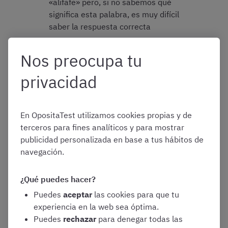
«alifafe» pero, si no sabemos qué
significa esta palabra, es muy difícil
saber la respuesta correcta
Nos preocupa tu
En cuanto a la
evolución de los tipos de preguntas de
psicotécnicos
en los exámenes de Auxiliares de los
privacidad
últimos años, observamos lo siguiente:
En OpositaTest utilizamos cookies propias y de
Sinónimos y antónimos:
se mantienen 6
terceros para fines analíticos y para mostrar
preguntas
publicidad personalizada en base a tus hábitos de
navegación.
Error ortográfico:
ha adquirido importancia
en relación con convocatorias anteriores,
con 3 preguntas en 2024
¿Qué puedes hacer?
Series
: han sido más asequibles que en
Puedes
aceptar
las cookies para que tu
exámenes anteriores y solo han incluido
experiencia en la web sea óptima.
series numéricas. No ha habido ninguna serie
Puedes
rechazar
para denegar todas las