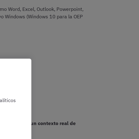
como Word, Excel, Outlook, Powerpoint,
tivo Windows (Windows 10 para la OEP
líticos
concretas en un contexto real de