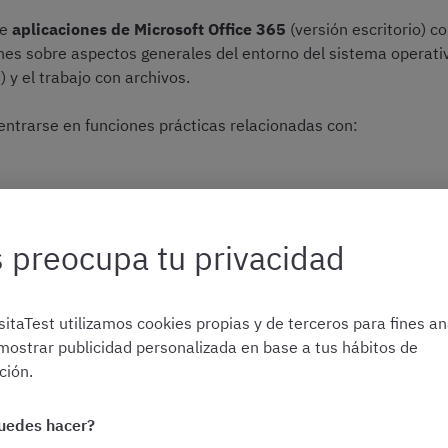
de
aplicaciones de Microsoft Office 365
(versión escritorio) 
nes sobre aspectos generales del entorno del sistema opera
y el trabajo con archivos.
centrarse en funciones prácticas relacionadas con:
ord (tablas, estilos, encabezados, numeración, etc.)
, promedio, funciones lógicas como SI o BUSCARV)
 preocupa tu privacidad
cos
ración de página y guardado de documentos
itaTest utilizamos cookies propias y de terceros para fines ana
eñas y control de cambios
mostrar publicidad personalizada en base a tus hábitos de
ión.
teóricos abstractos, sino la
capacidad de aplicar funciones 
uedes hacer?