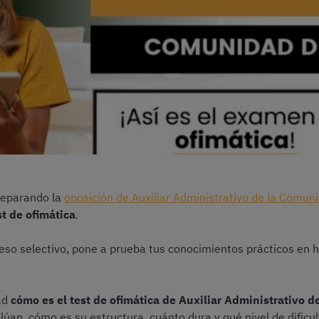
preparando la
oposición de Auxiliar Administrativo de la Comun
st de ofimática
.
ceso selectivo, pone a prueba tus conocimientos prácticos e
ad
cómo es el test de ofimática de Auxiliar Administrativo 
lúan, cómo es su estructura, cuánto dura y qué nivel de dificu