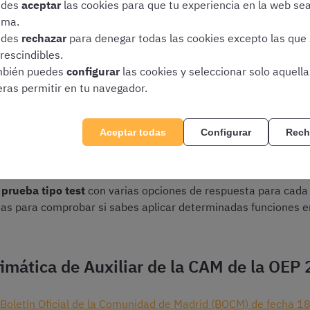
edes
aceptar
las cookies para que tu experiencia en la web se
¡Descarga esquemas de ofimática gratis!
ima.
edes
rechazar
para denegar todas las cookies excepto las que
rescindibles.
bién puedes
configurar
las cookies y seleccionar solo aquell
eras permitir en tu navegador.
xamen de ofimática de las
iliar Administrativo de Mad
Aceptar todas
Configurar
Rech
prueba tipo test
con varias opciones de respuesta para cada 
as para comprobar si sabes aplicar determinadas funciones en
imática de Auxiliar de la CAM de la OEP
Boletín Oficial de la Comunidad de Madrid (BOCM) de fecha 1