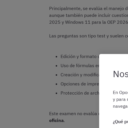
Principalmente, se evalúa el manejo 
aunque también puede incluir cuestio
2025 y Windows 11 para la OEP 2026) 
Las preguntas son tipo test y suelen 
Edición y formato de textos en W
Uso de fórmulas en Excel (suma
Nos
Creación y modificación de gráfi
Opciones de impresión, configu
En Opos
Protección de archivos, contras
y para 
navegac
Este examen no evalúa conocimientos 
oficina
.
¿Qué p