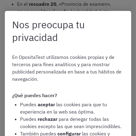
En el
recuadro 20
, «Provincia de examen»,
no se consignará nada
. La localidad, lugar,
fecha y hora en el que se celebre el primer
Nos preocupa tu
ejercicio de la fase de oposición se
comunicará a los aspirantes en la resolución
privacidad
por la que se publican las
listas provisionales
de aspirantes admitidos y excluidos al
proceso selectivo
En OpositaTest utilizamos cookies propias y de
terceros para fines analíticos y para mostrar
En el
recuadro 21
, «grado de discapacidad»,
publicidad personalizada en base a tus hábitos de
las personas aspirantes con discapacidad
navegación.
podrán indicar el
porcentaje de
discapacidad que tengan acreditado
, y
solicitar, expresándolo en el recuadro 23, las
¿Qué puedes hacer?
posibles adaptaciones de tiempo y medios
Puedes
aceptar
las cookies para que tu
para la realización de los ejercicios en que
experiencia en la web sea óptima.
esta adaptación sea necesaria
Puedes
rechazar
para denegar todas las
En el
recuadro 24
, se indicará la
Comunidad
cookies excepto las que sean imprescindibles.
Autónoma en la que se ha reconocido su
También puedes
configurar
las cookies y