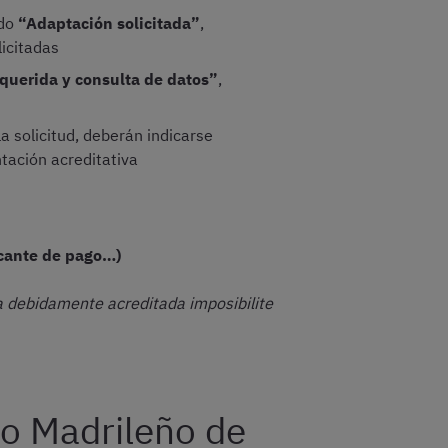
ado
“Adaptación solicitada”
,
licitadas
uerida y consulta de datos”
,
a solicitud, deberán indicarse
tación acreditativa
icante de pago…)
ca debidamente acreditada imposibilite
io Madrileño de