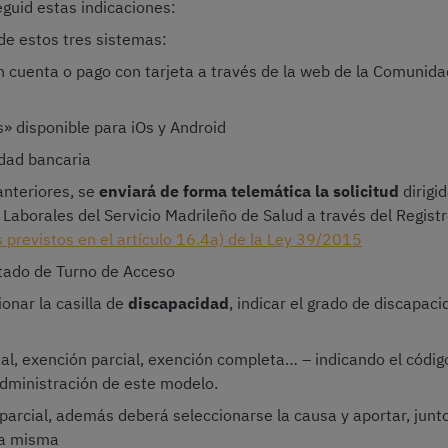
eguid estas indicaciones:
e estos tres sistemas:
n cuenta o pago con tarjeta a través de la web de la Comunid
s» disponible para iOs y Android
idad bancaria
anteriores, se
enviará de forma telemática la solicitud
dirigi
borales del Servicio Madrileño de Salud a través del Registro
s previstos en el artículo 16.4a) de la Ley 39/2015
tado de Turno de Acceso
onar la casilla de
discapacidad
, indicar el grado de discapaci
al, exención parcial, exención completa… – indicando el códi
Administración de este modelo.
parcial, además deberá seleccionarse la causa y aportar, junto 
la misma