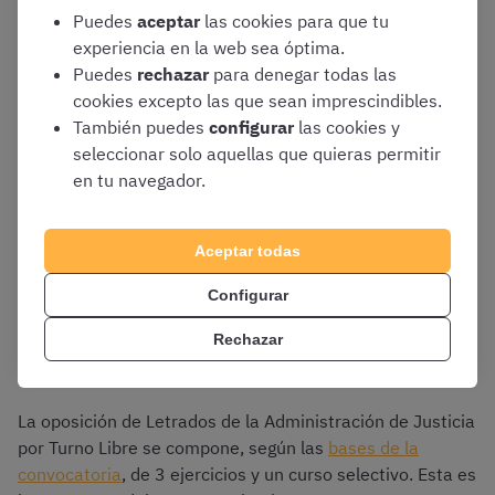
acompañada de su justificación, para que asentéis la
Puedes
aceptar
las cookies para que tu
norma o concepto que la explica.
experiencia en la web sea óptima.
Puedes
rechazar
para denegar todas las
cookies excepto las que sean imprescindibles.
También puedes
configurar
las cookies y
¿Cómo es el examen del
seleccionar solo aquellas que quieras permitir
en tu navegador.
cuerpo de Letrados/as
Aceptar todas
de la Administración de
Configurar
Justicia por Turno Libre?
Rechazar
La oposición de Letrados de la Administración de Justicia
por Turno Libre se compone, según las
bases de la
convocatoria
, de 3 ejercicios y un curso selectivo. Esta es