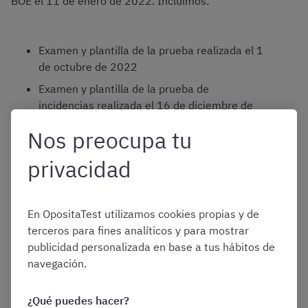
BOE el 11 de enero de 2022. Incluimos:
Examen y plantilla de la prueba realizada el 1
de octubre de 2022
Examen y plantilla de la prueba de
incidencias realizada el 16 de diciembre de
2022
Nos preocupa tu
privacidad
¡Descarga el examen de la OEP 2019+2020+2021
gratis!
En OpositaTest utilizamos cookies propias y de
*
ATENCIÓN: Aunque se trate de exámenes oficiales -
terceros para fines analíticos y para mostrar
con sus plantillas correctoras
-,
estos pueden contener
publicidad personalizada en base a tus hábitos de
preguntas anuladas o legislación derogada
. Todas las
navegación.
preguntas OpositaTest de Letrados/as de la
Administración de Justicia al temario oficial y la
¿Qué puedes hacer?
normativa vigente.
Además cada pregunta viene