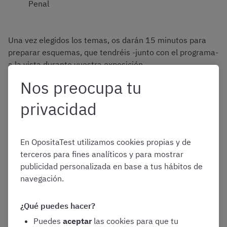
Penal
Una vez elegidos los temas, os darán 15 minutos para
preparar esquemas, que tendréis -junto con el programa-
a la vista durante vuestra exposición
Nos preocupa tu
Debéis exponer los temas en 60 minutos y no podréis
dedicar a ninguno de ellos más de 20 minutos.
privacidad
¿Cómo se corrigen los orales de
En OpositaTest utilizamos cookies propias y de
terceros para fines analíticos y para mostrar
Letrado de la Administración de la
publicidad personalizada en base a tus hábitos de
Justicia?
navegación.
¿Qué puedes hacer?
Para la corrección de este ejercicio es muy importante
tener en cuenta que:
Puedes
aceptar
las cookies para que tu