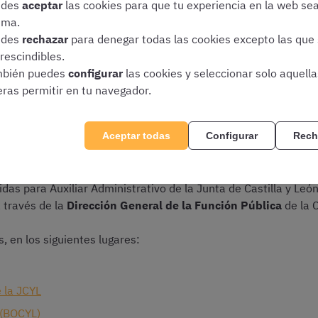
edes
aceptar
las cookies para que tu experiencia en la web se
is y te avisaremos por email de todas las fechas clave y noved
ima.
edes
rechazar
para denegar todas las cookies excepto las que
Registrarme gratis en OpositaTest
rescindibles.
bién puedes
configurar
las cookies y seleccionar solo aquell
eras permitir en tu navegador.
Aceptar todas
Configurar
Rech
tados?
uidas para Auxiliar Administrativo de la Junta de Castilla y L
a través de la
Dirección General de la Función Pública
de la C
s, en los siguientes lugares:
 la JCYL
n (BOCYL)