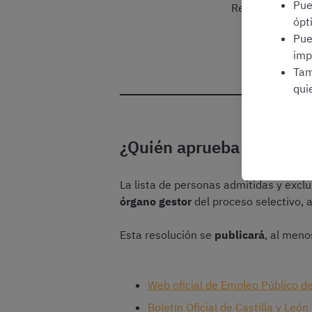
Pu
Regístrate grat
ópt
Pu
imp
Tam
qui
¿Quién aprueba estos lis
La lista de personas admitidas y excl
órgano gestor
del proceso selectivo, 
Esta resolución se
publicará
, al meno
Web oficial de Empleo Público de
Boletín Oficial de Castilla y Leó