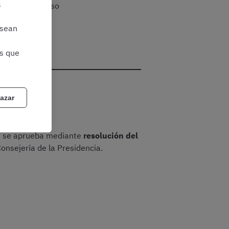
a
ades del proceso
 sean
as que
azar
eón se aprueba mediante
resolución del
onsejería de la Presidencia.