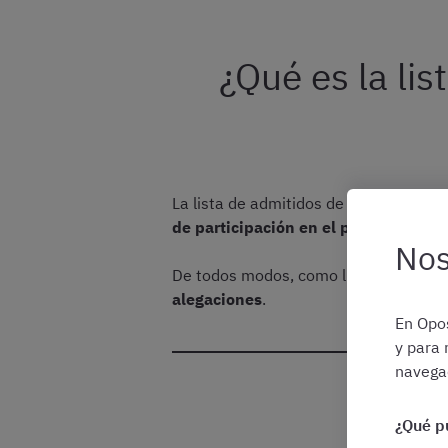
¿Qué es la lis
La lista de admitidos de
Auxiliar Admin
de participación en el proceso selec
Nos
De todos modos, como luego veremos, s
alegaciones
.
En Opos
y para 
navegac
¿Qué p