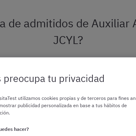
ta de admitidos de Auxiliar
JCYL?
istrativo de la JCYL
es el documento donde se recoge la
relac
tivo han sido admitidas o excluidas
.
 preocupa tu privacidad
i os excluyen provisionalmente o si no aparecéis en los listad
itaTest utilizamos cookies propias y de terceros para fines ana
mostrar publicidad personalizada en base a tus hábitos de
ión.
¡No te pierdas ni una convocatoria!
uedes hacer?