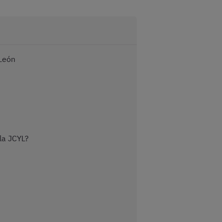
 León
 la JCYL?