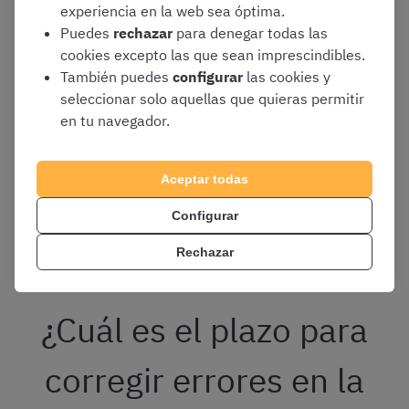
Proceso de revisión de todas las
experiencia en la web sea óptima.
reclamaciones y alegaciones
que se hayan
Puedes
rechazar
para denegar todas las
presentado
cookies excepto las que sean imprescindibles.
También puedes
configurar
las cookies y
Finalmente, a la vista de lo que se decida en
seleccionar solo aquellas que quieras permitir
el proceso anterior, se elaborará la
lista
en tu navegador.
definitiva de personas admitidas y
excluidas
para participar en estas
oposiciones del Cuerpo Superior de la Xunta
Aceptar todas
de Galicia. El listado definitivo se publicará
en los mismos lugares que el anterior (DOG y
Configurar
página web de Función Pública)
Rechazar
¿Cuál es el plazo para
corregir errores en la