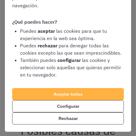
navegación.
apruebe los listados provisionales.
Por tanto, durante este plazo, podréis:
¿Qué puedes hacer?
Puedes
aceptar
las cookies para que tu
experiencia en la web sea óptima.
Corregir los errores
que hayáis cometido en
Puedes
rechazar
para denegar todas las
vuestra solicitud de participación en estas
cookies excepto las que sean imprescindibles.
oposiciones de la Xunta de Galicia
También puedes
configurar
las cookies y
seleccionar solo aquellas que quieras permitir
Completarla
mediante la realización de los
en tu navegador.
trámites que procedan en cada caso
Aportar los documentos
necesarios para
corregir las causas que hubiesen ocasionado
Aceptar todas
vuestra exclusión provisional
Configurar
Rechazar
Posibles causas de