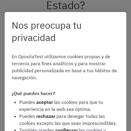
Estado?
Nos preocupa tu
Tal y como indica la convocatoria, la lista de personas
aprobadas para Administrativos del Estado se publica en
privacidad
los siguientes lugares:
En OpositaTest utilizamos cookies propias y de
Sede electrónica del Instituto Nacional de
terceros para fines analíticos y para mostrar
Administración Pública
publicidad personalizada en base a tus hábitos de
navegación.
Página web del Punto de Acceso General
¿Qué puedes hacer?
Además, en los procesos de promoción interna, se
Puedes
aceptar
las cookies para que tu
publicará y se difundirá su desarrollo en el
Portal del
experiencia en la web sea óptima.
empleado público Funciona
.
Puedes
rechazar
para denegar todas las
cookies excepto las que sean imprescindibles.
También puedes
configurar
las cookies y