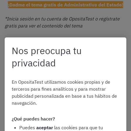
¡Dadme el tema gratis de Administrativo del Estado!
*Inicia sesión en tu cuenta de OpositaTest o regístrate
gratis para ver el contenido del tema
Nos preocupa tu
Otros materiales de estudio para
Administrativo del Estado incluidos
privacidad
en el curso OpositaTest
En OpositaTest utilizamos cookies propias y de
Como ya os hemos comentado, no solo os ofrecemos
terceros para fines analíticos y para mostrar
temario, sino que también tenéis muchos otros
publicidad personalizada en base a tus hábitos de
beneficios incluidos en el curso de OpositaTest:
navegación.
¿Qué puedes hacer?
Acceso completo y libre a
todos los test
Puedes
aceptar
las cookies para que tu
OpositaTest de Administrativo del Estado