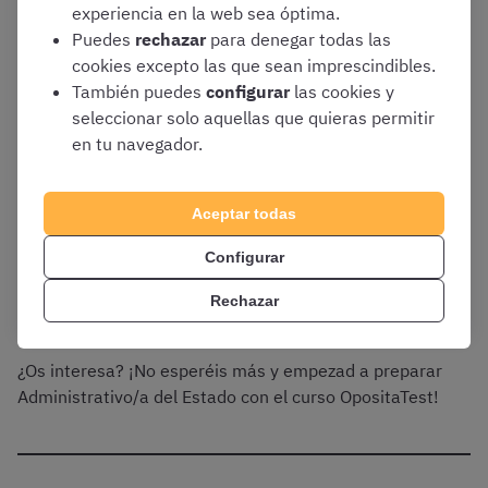
experiencia en la web sea óptima.
Acceso completo y libre a todos los
casos
Puedes
rechazar
para denegar todas las
prácticos OpositaTest de Administrativo
cookies excepto las que sean imprescindibles.
del Estado
También puedes
configurar
las cookies y
Acceso completo y libre a todos
seleccionar solo aquellas que quieras permitir
los
esquemas OpositaTest de
en tu navegador.
Administrativo del Estado
Actualización ilimitada
de todos los
Aceptar todas
recursos para que estén
siempre acordes a
la legislación exigida en la convocatoria
Configurar
Clases semanales en directo
Rechazar
¿Os interesa? ¡No esperéis más y empezad a preparar
Administrativo/a del Estado con el curso OpositaTest!