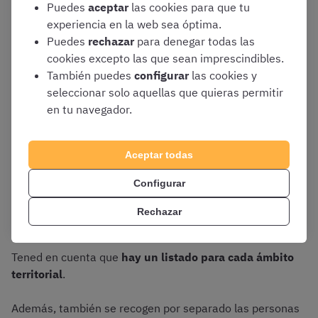
Puedes
aceptar
las cookies para que tu
(de mayor a menor)
experiencia en la web sea óptima.
DNI
de cada persona aprobada
Puedes
rechazar
para denegar todas las
Apellidos y nombre
de cada aspirante
cookies excepto las que sean imprescindibles.
También puedes
configurar
las cookies y
Calificación o nota obtenida
, que se
seleccionar solo aquellas que quieras permitir
estructura en las siguientes columnas:
en tu navegador.
Nota del primer ejercicio
Nota del segundo ejercicio
Aceptar todas
Fase de oposición
Fase de concurso (si existe)
Configurar
Total
Rechazar
Tened en cuenta que
hay un listado para cada
ámbito
territorial
.
Además, también se recogen por separado las personas