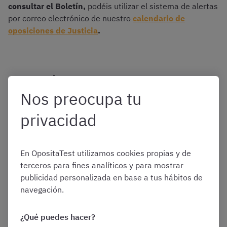
consultar el Boletín,
podéis utilizar el sistema de alertas
por correo electrónico de nuestro
calendario de
oposiciones de Justicia
.
¿Cuál es el contenido y
Nos preocupa tu
formato del listado?
privacidad
La lista de aprobados en las oposiciones de Auxilio
En OpositaTest utilizamos cookies propias y de
Judicial tiene el siguiente contenido:
terceros para fines analíticos y para mostrar
publicidad personalizada en base a tus hábitos de
navegación.
Número de orden
: las personas aprobadas
se indican de forma ordenada, en función de
¿Qué puedes hacer?
la nota total obtenida en el proceso selectivo