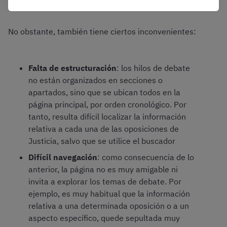
encontrarse información interesante.
No obstante, también tiene ciertos inconvenientes:
Falta de estructuración
: los hilos de debate
no están organizados en secciones o
apartados, sino que se ubican todos en la
página principal, por orden cronológico. Por
tanto, resulta difícil localizar la información
relativa a cada una de las oposiciones de
Justicia, salvo que se utilice el buscador
Difícil navegación
: como consecuencia de lo
anterior, la página no es muy amigable ni
invita a explorar los temas de debate. Por
ejemplo, es muy habitual que la información
relativa a una determinada oposición o a un
aspecto específico, quede sepultada muy