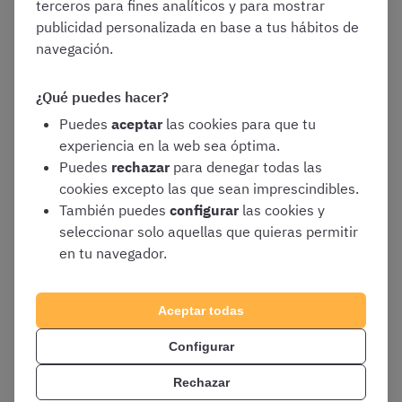
terceros para fines analíticos y para mostrar
siglo, la página es muy fácil de utilizar y todo
publicidad personalizada en base a tus hábitos de
funciona con fluidez
navegación.
¿Qué puedes hacer?
En definitiva, se trata de un foro de calidad para el que,
Puedes
aceptar
las cookies para que tu
además, no hay prácticamente ninguna alternativa con
experiencia en la web sea óptima.
este nivel de especialización.
Puedes
rechazar
para denegar todas las
cookies excepto las que sean imprescindibles.
También puedes
configurar
las cookies y
2. Foro de oposiciones de Justicia de
seleccionar solo aquellas que quieras permitir
en tu navegador.
BuscaOposiciones
Este foro
se caracteriza también por tener un
alto nivel
Aceptar todas
de actividad
, con mensajes nuevos todos los días y un
Configurar
enorme número de usuarios activos.
Rechazar
Además, la página funciona de forma
fluida
y puede