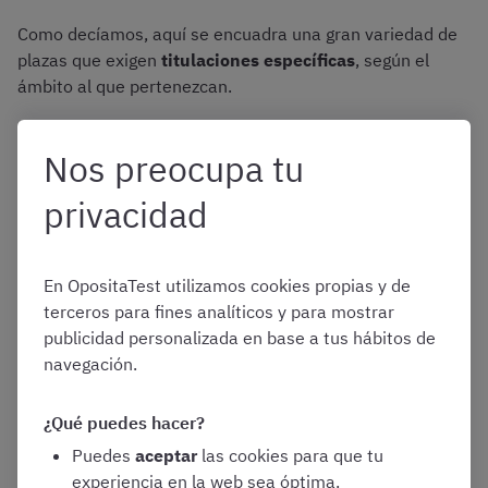
Como decíamos, aquí se encuadra una gran variedad de
plazas que exigen
titulaciones específicas
, según el
ámbito al que pertenezcan.
Así, entre las últimas convocatorias del Ayuntamiento de
Nos preocupa tu
la capital sevillana, podemos mencionar las de
Arquitecto Técnico, Ingeniero Técnico Industrial,
privacidad
Delineante, Técnico Auxiliar de Informática, etc.
Normalmente, en estas categorías se oferta un
menor
En OpositaTest utilizamos cookies propias y de
número de plazas
que en las del ámbito administrativo,
terceros para fines analíticos y para mostrar
aunque también suelen presentarse menos candidatos.
publicidad personalizada en base a tus hábitos de
navegación.
Ayuntamiento de Sevilla:
¿Qué puedes hacer?
oposiciones de Policía Local
Puedes
aceptar
las cookies para que tu
experiencia en la web sea óptima.