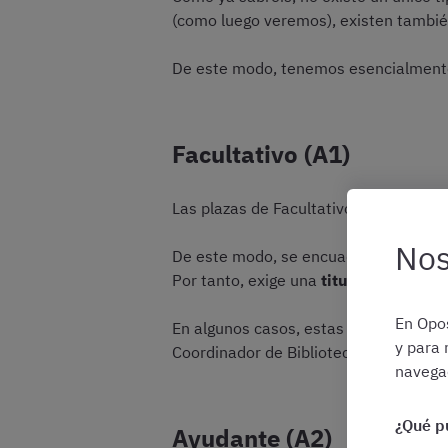
(como luego veremos), existen también
De este modo, tenemos esencialmente
Facultativo (A1)
Las plazas de Facultativo son las de 
Nos
De este modo, se encuadran en el subgr
Por tanto, exige una
titulación de gra
En Opos
En algunos casos, estas plazas recib
y para 
Coordinador de Biblioteca, Bibliotecar
navegac
¿Qué p
Ayudante (A2)