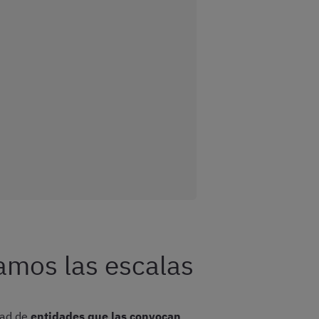
amos las escalas
dad de
entidades que las convocan