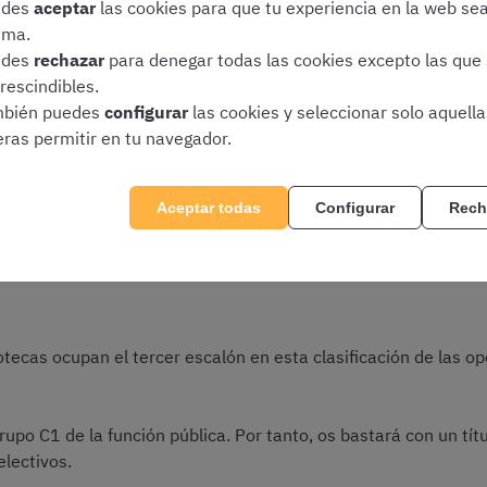
edes
aceptar
las cookies para que tu experiencia en la web se
ima.
 plazas de Ayudantes de Bibliotecas, que se encuadran en el 
edes
rechazar
para denegar todas las cookies excepto las que
rescindibles.
nferior a la que acabamos de ver, la titulación requerida es t
bién puedes
configurar
las cookies y seleccionar solo aquell
bilidades) en que sería suficiente un título de
diplomado uni
eras permitir en tu navegador.
s de A1 se requeriría una licenciatura. Hoy en día, el grado e
las plazas de Ayudante es la de Técnico Medio de Biblioteca.
Aceptar todas
Configurar
Rech
iotecas ocupan el tercer escalón en esta clasificación de las o
rupo C1 de la función pública. Por tanto, os bastará con un tít
electivos.