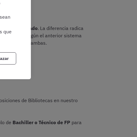
a
subgrupo A2.
 sean
ambién la de
grado
. La diferencia radica
as que
versitario
, según el anterior sistema
s equivalente a ambas.
azar
posiciones de Bibliotecas en nuestro
ulo de
Bachiller o Técnico de FP
para