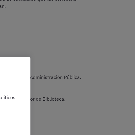
an.
paña.
o dentro de la Administración Pública.
líticos
 las de Director de Biblioteca,
as plazas.