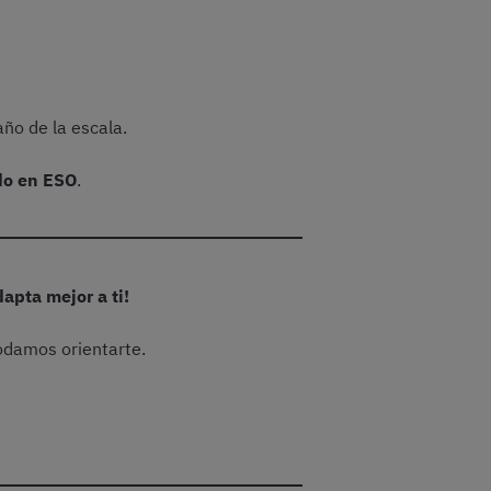
año de la escala.
o en ESO
.
apta mejor a ti!
odamos orientarte.