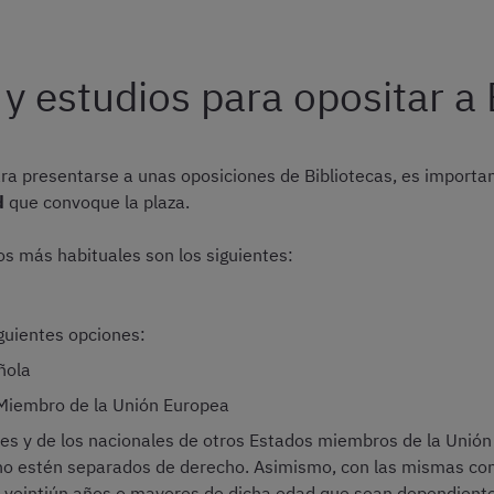
 y estudios para opositar a 
para presentarse a unas oposiciones de Bibliotecas, es importa
d
que convoque la plaza.
los más habituales son los siguientes:
iguientes opciones:
ñola
 Miembro de la Unión Europea
es y de los nacionales de otros Estados miembros de la Unión
o estén separados de derecho. Asimismo, con las mismas cond
veintiún años o mayores de dicha edad que sean dependient