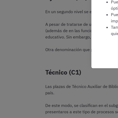
Pu
ópt
En un segundo nivel se encuentran las
Pu
imp
A pesar de tratarse de una categoría i
Tam
(además de en las funciones y responsa
qui
educativo. Sin embargo, para las plaza
Otra denominación que pueden recibir 
Técnico (C1)
Las plazas de Técnico Auxiliar de Bibl
país.
De este modo, se clasifican en el subg
presentaros a este tipo de procesos s