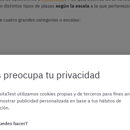
 distintos tipos de plazas
según la escala
a la que pertenezc
 cuatro grandes categorías o escalas:
mayor categoría dentro de las oposiciones de Bibliotecas en Es
 preocupa tu privacidad
upo A1 de la clasificación de funcionarios, que es el más alt
do universitario
o equivalente para poder presentarse.
itaTest utilizamos cookies propias y de terceros para fines ana
en también
denominaciones más específicas
, como pueden ser
mostrar publicidad personalizada en base a tus hábitos de
io, etc. Depende, en gran medida, de la entidad que convoque l
ión.
uedes hacer?