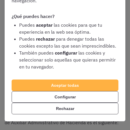
navegación.
a la parte general del programa
Las 50 restantes versarán sobre el
¿Qué puedes hacer?
bloque específico
Puedes
aceptar
las cookies para que tu
Cada pregunta tiene
4 alternativas
de
experiencia en la web sea óptima.
respuesta, de las que solo una será correcta
Puedes
rechazar
para denegar todas las
cookies excepto las que sean imprescindibles.
El tiempo máximo del que dispondréis para
También puedes
configurar
las cookies y
finalizar el test será de
75 minutos
seleccionar solo aquellas que quieras permitir
en tu navegador.
¿Cómo se valora el test de Auxiliar
Aceptar todas
Administrativo en las oposiciones de
Configurar
Hacienda?
Rechazar
El sistema de puntuación del test de estas oposiciones
de Auxiliar Administrativo de Hacienda es el siguiente: