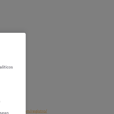
st (¡12.000
líticos
30
a
opositatest.com/registro/
 sean