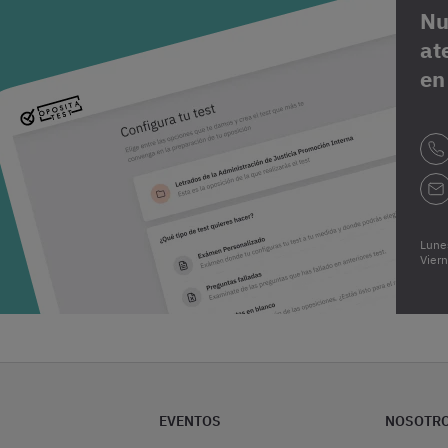
Nu
at
en
Lune
Vier