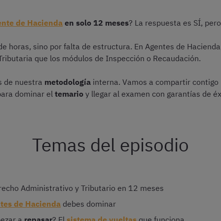
nte de Hacienda
en solo 12 meses
? La respuesta es SÍ, per
de horas, sino por falta de estructura. En Agentes de Hacienda,
 Tributaria que los módulos de Inspección o Recaudación.
as de nuestra
metodología
interna. Vamos a compartir contigo
para dominar el
temario
y llegar al examen con garantías de éx
Temas del episodio
echo Administrativo y Tributario en 12 meses
tes de Hacienda
debes dominar
pezar a
repasar
? El
sistema de vueltas
que funciona