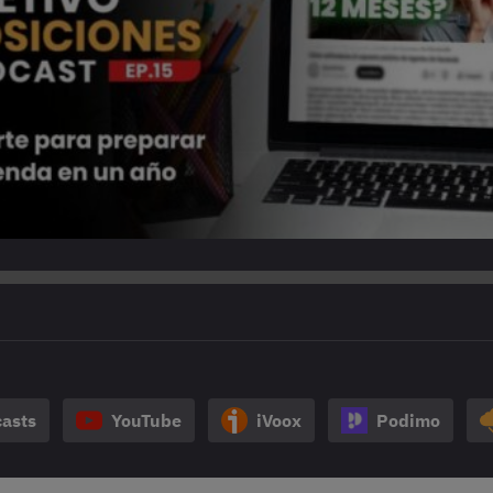
asts
YouTube
iVoox
Podimo