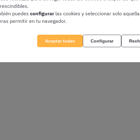
rescindibles.
bién puedes
configurar
las cookies y seleccionar solo aquell
eras permitir en tu navegador.
 hayamos resuelto en nuestro
centro de ayuda
. Si no encuent
 al
919040798
y te ayudaremos.
Aceptar todas
Configurar
Rech