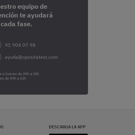
estro equipo de
ención te ayudará
 cada fase.
91 904 07 98
ayuda@opositatest.com
s a Jueves de 09h a 18h
nes de 09h a 15h