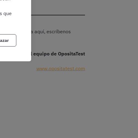
as que
ras tu pregunta aquí, escríbenos
azar
El equipo de OpositaTest
www.opositatest.com