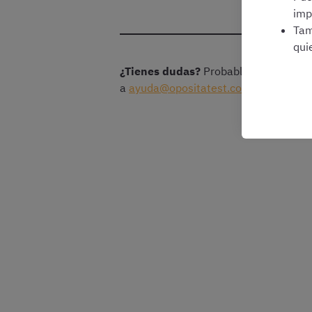
imp
Tam
qui
¿Tienes dudas?
Probablemente ya las
a
ayuda@opositatest.com
o llámanos