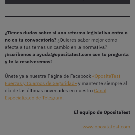
ella
Intervenc
ión
General
Real
24/12/2
Parte
SÍ
de la
Decreto-
025
Específic
¿Tienes dudas sobre si una reforma legislativa entra o
Segurida
ley
a –
no en tu convocatoria?
¿Quieres saber mejor cómo
d Social,
16/2025,
Temas 2,
afecta a tus temas un cambio en la normativa?
por la
de 23 de
4,
¡Escríbenos a ayuda@opositatest.com con tu pregunta
que se
diciembr
7,8,9,10,
y te la resolveremos!
modifica
e, por el
11,12
la
que se
[Turno
Únete ya a nuestra Página de Facebook
«OpositaTest
Resolució
prorroga
Libre y
Fuerzas y Cuerpos de Seguridad»
y mantente siempre al
n de 1 de
n
Promoció
día de las últimas novedades en nuestro
Canal
julio de
determin
n
Especializado de Telegram
.
2011,
adas
Interna]
por la
medidas
El equipo de OpositaTest
que se
para
aprueba
hacer
www.opositatest.com
la
frente a