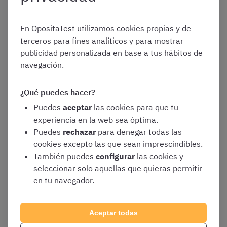
Seguridad Social por Promoción Interna y que tienen
influencia en el test de esta oposición.
En OpositaTest utilizamos cookies propias y de
terceros para fines analíticos y para mostrar
publicidad personalizada en base a tus hábitos de
¿Entra
navegación.
Regístrate gratis o inicia sesión
en el test
para ver este contenido
Reforma
Fecha
Materia
de esta
¿Qué puedes hacer?
convocat
Puedes
aceptar
las cookies para que tu
Para poder acceder a este contenido tienes que
oria?
experiencia en la web sea óptima.
registrarte gratis en OpositaTest o iniciar sesión
Puedes
rechazar
para denegar todas las
Resoluci
04/11/2
Parte
SÍ
cookies excepto las que sean imprescindibles.
Registrarme gratis
ón de 20
025
General –
También puedes
configurar
las cookies y
de
Tema 21
seleccionar solo aquellas que quieras permitir
octubre
[Turno
Iniciar sesión
en tu navegador.
de 2025
,
Libre]
de la
Aceptar todas
Secretarí