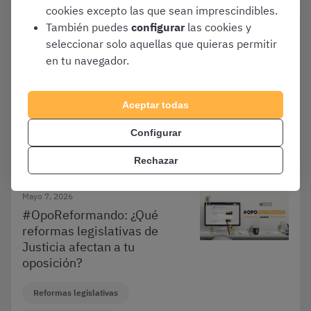
cookies excepto las que sean imprescindibles.
También puedes
configurar
las cookies y
Mayo 7, 2026
seleccionar solo aquellas que quieras permitir
#OpoReformando Reformas
en tu navegador.
legislativas que afectan a las
oposiciones de Hacienda
Aceptar todas
Reformas legislativas
Configurar
Varias oposiciones
Rechazar
Mayo 7, 2026
#OpoReformando: ¿Qué
reformas legislativas de
Justicia afectan a tu
oposición?
Reformas legislativas