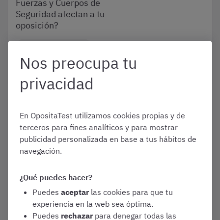
Fuerzas y Cuerpos de
Seguridad afectan a tu
oposición?
Reformas legislativas
Nos preocupa tu
Varias oposiciones
privacidad
Junio 12, 2026
En OpositaTest utilizamos cookies propias y de
#OpoReformando, ¿qué
terceros para fines analíticos y para mostrar
reformas legislativas de
publicidad personalizada en base a tus hábitos de
Interior modificarán mi
navegación.
temario?
¿Qué puedes hacer?
Reformas legislativas
Puedes
aceptar
las cookies para que tu
Varias oposiciones
experiencia en la web sea óptima.
Puedes
rechazar
para denegar todas las