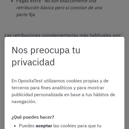
Pagas extra*
No son exactamente una
retribución básica pero sí constan de una
parte fija
Las retribuciones complementarias más habituales son:
Nos preocupa tu
Complemento Específico
privacidad
Complemento de Destino
En OpositaTest utilizamos cookies propias y de
Luego existen
otros complementos y pluses
que estarán
terceros para fines analíticos y para mostrar
disponibles en determinados puestos y circunstancias.
publicidad personalizada en base a tus hábitos de
navegación.
Productividad
, que retribuye el rendimiento
¿Qué puedes hacer?
y dedicación en el puesto de trabajo
Puedes
aceptar
las cookies para que tu