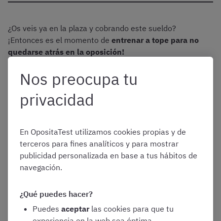
¿Os veis ya en la plaza y cobrando este sueldo?
¡Entonces es el momento de
entrenar a tope para no
quedarse atrás en la oposición!
Nos preocupa tu
¡Haz gratis test de LAJ!
privacidad
En OpositaTest utilizamos cookies propias y de
terceros para fines analíticos y para mostrar
¿Cuánto gana un LAJ por trienios?
publicidad personalizada en base a tus hábitos de
navegación.
En el caso de los y las Letradas de la Administración de
Justicia la antigüedad en servicio se remunerará
¿Qué puedes hacer?
mediante un
incremento sucesivo del 5 % del sueldo
Puedes
aceptar
las cookies para que tu
inicial en su categoría de ingreso por cada tres años en
experiencia en la web sea óptima.