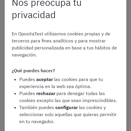
Nos preocupa tu
Tema 11
. Ley Orgánica 3/2007, de 22 de
marzo, para la igualdad efectiva de mujeres y
privacidad
hombres. Título I. El principio de igualdad y la
tutela contra la discriminación. Título II.
Políticas públicas para la igualdad. Título V. El
En OpositaTest utilizamos cookies propias y de
principio de igualdad en el empleo público.
terceros para fines analíticos y para mostrar
Tema 12
. Ley Orgánica 3/2018, de 5 de
publicidad personalizada en base a tus hábitos de
diciembre, de Protección de Datos
navegación.
Personales y garantía de los derechos
digitales. Título I. Disposiciones Generales.
¿Qué puedes hacer?
Título II. Principios de protección de datos.
Puedes
aceptar
las cookies para que tu
Título III. Derechos de las personas.
experiencia en la web sea óptima.
Puedes
rechazar
para denegar todas las
cookies excepto las que sean imprescindibles.
También puedes
configurar
las cookies y
Para que siempre estéis al día de los cambios en el
seleccionar solo aquellas que quieras permitir
programa de vuestra oposición hemos preparado una
en tu navegador.
herramienta gratuita. #OpoReformando es