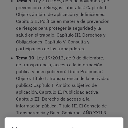
Tema 9
. Ley 31/1995, de 8 de noviembre, de
prevención de Riesgos Laborales: Capítulo I.
Objeto, ámbito de aplicación y definiciones.
Capítulo II. Política en materia de prevención
de riesgos para proteger la seguridad y la
salud en el trabajo. Capítulo III. Derechos y
Obligaciones. Capítulo V. Consulta y
participación de los trabajadores.
Tema 10
. Ley 19/2013, de 9 de diciembre,
de transparencia, acceso a la información
pública y buen gobierno: Título Preliminar:
Objeto. Título I. Transparencia de la actividad
pública: Capítulo I. Ámbito subjetivo de
aplicación. Capítulo II. Publicidad activa.
Capítulo III. Derecho de acceso a la
información pública. Título III. El Consejo de
Transparencia y Buen Gobierno. AÑO XXII 3
de diciembre de 2025 BOUC n.º 36