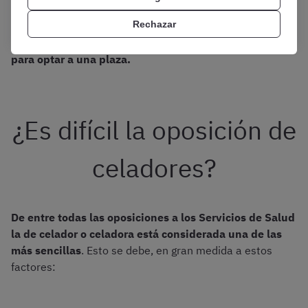
variar en cada convocatoria. Teniendo esto en cuenta, si
Rechazar
nunca habéis ejercido en el ámbito sanitario
obtener la
mejor nota posible en la fase de oposición es clave
para optar a una plaza.
¿Es difícil la oposición de
celadores?
De entre todas las oposiciones a los Servicios de Salud
la de celador o celadora está considerada una de las
más sencillas
. Esto se debe, en gran medida a estos
factores: