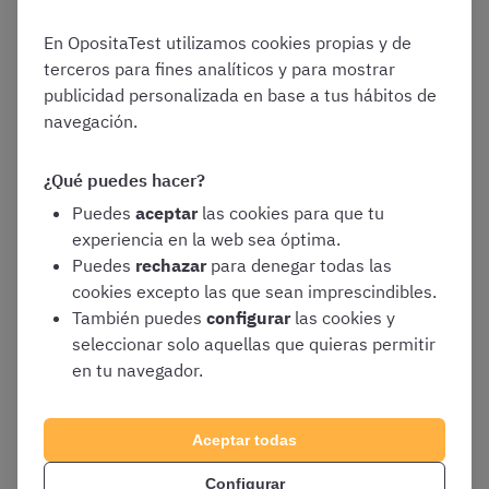
Formación académica:
en muchos casos se
incluirá un apartado en el que podréis
En OpositaTest utilizamos cookies propias y de
puntuar si contáis con alguna titulación
terceros para fines analíticos y para mostrar
oficial superior a la requerida para la
publicidad personalizada en base a tus hábitos de
convocatoria
navegación.
Formación continuada
: aquí se valorará
¿Qué puedes hacer?
vuestro aprendizaje continuo en vuestra
especialidad. En el ámbito de la formación
Puedes
aceptar
las cookies para que tu
continuada se suelen tener en cuenta cursos
experiencia en la web sea óptima.
impartidos por los propios Servicios de Salud
Puedes
rechazar
para denegar todas las
y por otros organismos acreditados
cookies excepto las que sean imprescindibles.
También puedes
configurar
las cookies y
Otros méritos:
el conocimiento de idiomas
seleccionar solo aquellas que quieras permitir
distintos a las lenguas oficiales de las CC.AA.
en tu navegador.
puede ser también valorado
Aceptar todas
Por lo general la fase de concurso supone el 40% de
vuestra calificación final pero la ponderación puede
Configurar