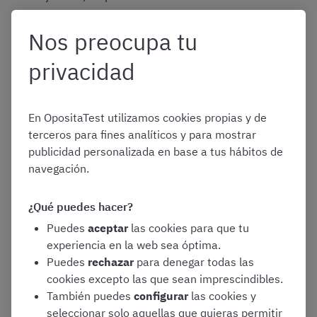
Nos preocupa tu
¿Es difícil el test de informática de
privacidad
Auxiliar Administrativo del Estado?
En OpositaTest utilizamos cookies propias y de
En términos generales, la parte del examen que
terceros para fines analíticos y para mostrar
corresponde al
test de ofimática
de Auxiliar
publicidad personalizada en base a tus hábitos de
Administrativo del Estado
no es particularmente difícil
.
navegación.
Ahora bien, tampoco es tan sencilla como para aprobarla
sin estudiar, con un simple conocimiento superficial de
¿Qué puedes hacer?
los programas.
Puedes
aceptar
las cookies para que tu
experiencia en la web sea óptima.
Por tanto, es imprescindible que
le dediquéis la misma
Puedes
rechazar
para denegar todas las
atención
que al bloque I del programa, aunque la forma
cookies excepto las que sean imprescindibles.
de estudiarlo deba ser un poco distinta, como veremos a
También puedes
configurar
las cookies y
continuación.
seleccionar solo aquellas que quieras permitir