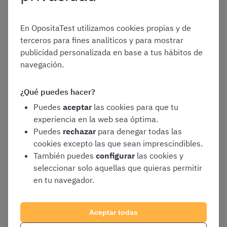
No realizar la inscripción de forma telemática
En OpositaTest utilizamos cookies propias y de
No aportar documentación que acredite la
terceros para fines analíticos y para mostrar
titulación en Derecho
publicidad personalizada en base a tus hábitos de
No aportar documentación identificativa
navegación.
(DNI, NIE, pasaporte…)
No aportar fotografía tamaño carnet
¿Qué puedes hacer?
No finalizar la inscripción
Puedes
aceptar
las cookies para que tu
Carecer de objeto la prueba
¡NO
experiencia en la web sea óptima.
SUBSANABLE!
Puedes
rechazar
para denegar todas las
cookies excepto las que sean imprescindibles.
También puedes
configurar
las cookies y
A continuación os explicamos, paso a paso, cómo podéis
seleccionar solo aquellas que quieras permitir
corregir los errores que hayan causado vuestra exclusión
en tu navegador.
provisional.
Aceptar todas