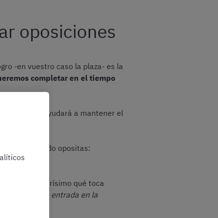
iar oposiciones
ro -en vuestro caso la plaza- es la
queremos completar en el tiempo
 es porque os ayudará a mantener el
eneficios cuando opositas:
líticos
es
. Tendrás clarísimo qué toca
azo a nuestra entrada en la