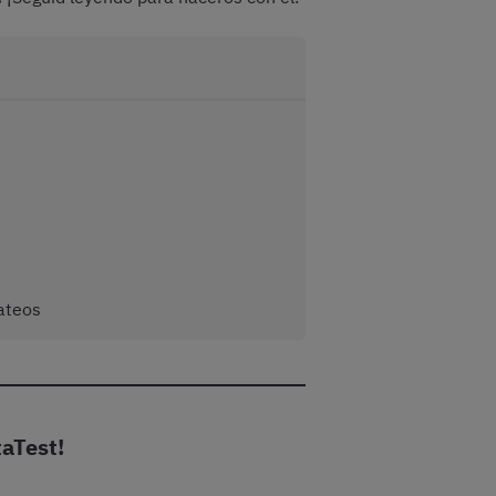
ateos
taTest!