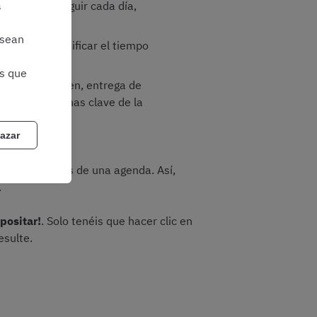
a
quieres conseguir cada día,
 sean
 marcado! Planificar el tiempo
as que
 fecha de examen, entrega de
ñadir las fechas clave de la
azar
stas semanales de una agenda. Así,
.
positar!
. Solo tenéis que hacer clic en
esulte.