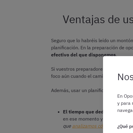
Ventajas de us
Seguro que lo habréis leído un montón
planificación. En la preparación de o
efectivo del que disponemos
.
Si vuestros preparadores y academias 
Nos
foco aún cuando el camino a la plaza s
Además, usar un planificador o un cale
En Opos
y para 
navegac
El tiempo que dediques a planif
en ese momento y podrás conce
que
analizamos cómo usar el mé
¿Qué p