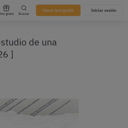
Hacer test gratis
Iniciar sesión
es gratis
Buscar
estudio de una
26 ]