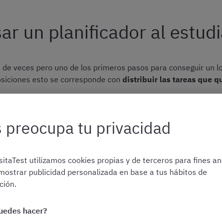
ar un planificador al estud
 de veces pero uno de los primeros pasos para conseguir un log
posiciones esto se corresponde con
distribuir las tareas que 
insisten tanto en que diseñéis un planning para la oposición
 preocupa tu privacidad
e haga largo.
ndario a la hora de organizar el estudio tiene los siguientes b
itaTest utilizamos cookies propias y de terceros para fines ana
mostrar publicidad personalizada en base a tus hábitos de
ión.
icar lo ahorrarás a la hora de ponerte delante de los apunt
ntrarte al 100%.
En este caso os recomendamos echar un vist
todo Time Blocking cuando se oposita
uedes hacer?