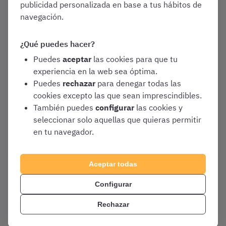
publicidad personalizada en base a tus hábitos de
Convocatorias y Guías de Oposiciones
navegación.
Varias oposiciones
¿Qué puedes hacer?
Puedes
aceptar
las cookies para que tu
experiencia en la web sea óptima.
Febrero 20, 2019
Puedes
rechazar
para denegar todas las
Acuerdo con USO Andalucía:
cookies excepto las que sean imprescindibles.
descuento del 20% para las
También puedes
configurar
las cookies y
personas afiliadas
seleccionar solo aquellas que quieras permitir
en tu navegador.
OpositaTest
Varias oposiciones
Aceptar todas
Configurar
1
2
Rechazar