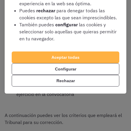
experiencia en la web sea óptima.
El formato elegido para este ejercicio es un cuestionario
Puedes
rechazar
para denegar todas las
tipo test con las siguientes particularidades:
cookies excepto las que sean imprescindibles.
También puedes
configurar
las cookies y
seleccionar solo aquellas que quieras permitir
Los 2 supuestos prácticos
en tu navegador.
Cada supuesto práctico consta de 15
preguntas tipo test
Aceptar todas
Cada pregunta incluirá 4 respuestas
Configurar
alternativas, siendo solo 1 de ellas la
correcta
Rechazar
Tendrás
45 minutos
para resolver este
ejercicio en la convocatoria
A continuación puedes ver los criterios que empleará el
Tribunal para su corrección.