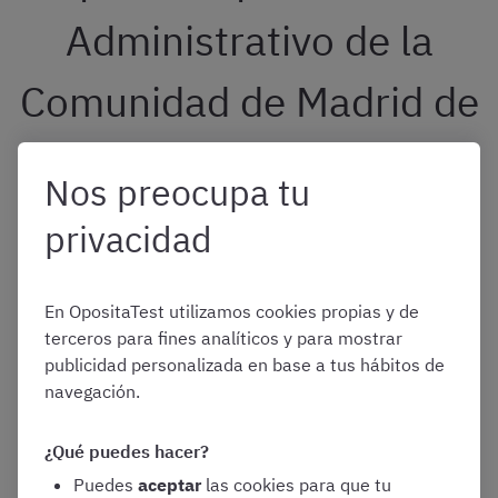
Administrativo de la
Comunidad de Madrid de
2026
Nos preocupa tu
privacidad
El segundo ejercicio, también obligatorio y eliminatorio,
consiste en la resolución de
2 supuestos prácticos
fundamentados en las tareas propias del puesto
.
En OpositaTest utilizamos cookies propias y de
terceros para fines analíticos y para mostrar
Estos supuestos irán dirigidos a apreciar la capacidad de
publicidad personalizada en base a tus hábitos de
las personas aspirantes para realizar tareas
navegación.
administrativas relacionadas con los contenidos de las
materias del programa
incluidos en los apartados
¿Qué puedes hacer?
“Derecho Administrativo General”, “Gestión de Recursos
Humanos” y “Gestión Financiera”.
Puedes
aceptar
las cookies para que tu