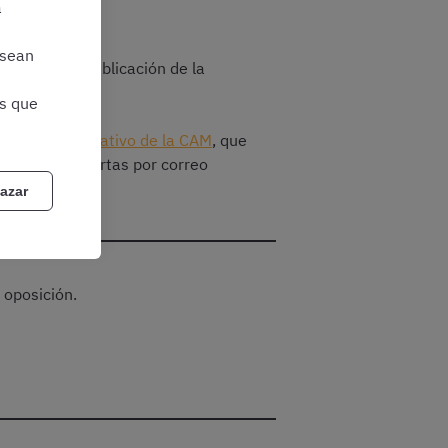
a
 sean
nsultar la publicación de la
as que
as a Administrativo de la CAM
, que
ratuito de alertas por correo
azar
 oposición.