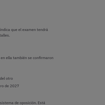
 indica que el examen tendrá
alles.
 en ella también se confirmaron
del otro
ero de 2027
sistema de oposición. Está