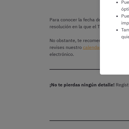
Pu
ópt
Pu
Para conocer la fecha del examen del 
imp
resolución en la que el Tribunal Califi
Tam
qui
No obstante, te recomendamos, para es
revises nuestro
calendario de oposic
electrónico.
¡No te pierdas ningún detalle!
Regíst