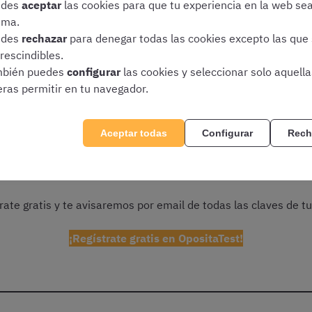
edes
aceptar
las cookies para que tu experiencia en la web se
ima.
edes
rechazar
para denegar todas las cookies excepto las que
Cuerpo Administrativo de la Comunidad de Madrid habrá que co
rescindibles.
cador acuerde la celebración del ejercicio.
bién puedes
configurar
las cookies y seleccionar solo aquell
eras permitir en tu navegador.
tar al día de, entre otras cosas, la
lista de personas admitid
iones de comunidades autónomas
, que dispone de un sistema g
Aceptar todas
Configurar
Rech
rate gratis y te avisaremos por email de todas las claves de tu
¡Regístrate gratis en OpositaTest!