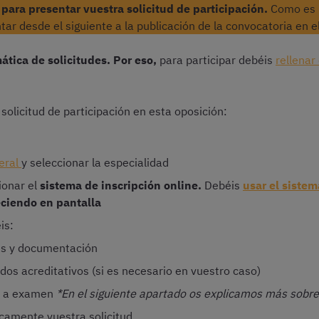
para presentar vuestra solicitud de participación.
Como es h
tar desde el siguiente a la publicación de la convocatoria en el
ática de solicitudes. Por eso,
para participar debéis
rellenar
solicitud de participación en esta oposición:
eral
y seleccionar la especialidad
ionar el
sistema de inscripción online.
Debéis
usar el siste
eciendo en pantalla
is:
es y documentación
s acreditativos (si es necesario en vuestro caso)
ho a examen
*En el siguiente apartado os explicamos más sobre
icamente vuestra solicitud