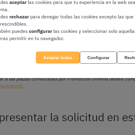
edes
aceptar
las cookies para que tu experiencia en la web se
ima.
edes
rechazar
para denegar todas las cookies excepto las que
rescindibles.
bién puedes
configurar
las cookies y seleccionar solo aquell
eras permitir en tu navegador.
s requisitos en la fecha de cierre de presentación de solic
Aceptar todas
Configurar
Rech
de carrera.
r a las plazas convocadas por Promoción Interna debéis cumpl
nvocatoria.
presentar la solicitud en es