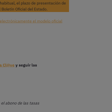
abitual, el plazo de presentación de
 Boletín Oficial del Estado.
 electrónicamente el modelo oficial
ma Cl@ve
y seguir las
 el abono de las tasas