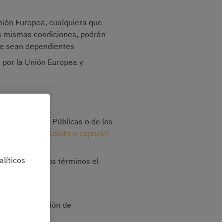
nión Europea, cualquiera que
s mismas condiciones, podrán
ue sean dependientes
 por la Unión Europea y
ministraciones Públicas o de los
habilitación absoluta o especial
funcionarios
líticos
o, en los mismos términos el
zo de presentación de