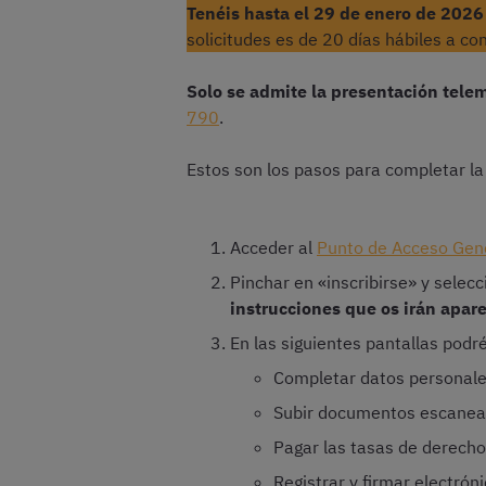
Tenéis
hasta el 29 de enero de 2026 
solicitudes es de 20 días hábiles a con
Solo se admite la presentación telem
790
.
Estos son los pasos para completar la 
Acceder al
Punto de Acceso Gen
Pinchar en «inscribirse» y selecc
instrucciones que os irán apar
En las siguientes pantallas podré
Completar datos personal
Subir documentos escaneado
Pagar las tasas de derec
Registrar y firmar electrón