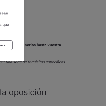
a
 sean
as que
itudes y mantenerlos hasta vuestra
azar
ir una serie de requisitos específicos
ta oposición