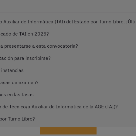
Auxiliar de Informática (TAI) del Estado por Turno Libre: ¡Últ
ocado de TAI en 2025?
ra presentarse a esta convocatoria?
ción para inscribirse?
 instancias
s tasas de examen?
es en las tasas
 de Técnico/a Auxiliar de Informática de la AGE (TAI)?
por Turno Libre?
¡Hacer test gratis de TAI!