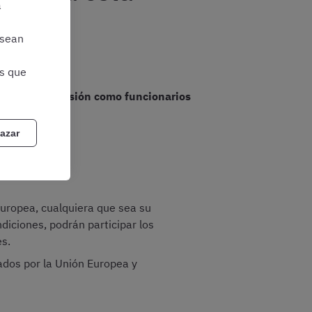
a
 sean
as que
electivo. Es
 toma de posesión como funcionarios
azar
Europea, cualquiera que sea su
iciones, podrán participar los
s.
ados por la Unión Europea y