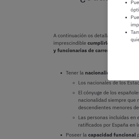
Pu
ópt
Pu
imp
Tam
A continuación os detallamos los requi
qui
imprescindible
cumplirlos el día de c
y funcionarias de carrera.
Tener la
nacionalidad español
Los nacionales de los Est
El cónyuge de los españole
nacionalidad siempre que n
descendientes menores de 
Las personas incluidas en 
ratificados por España en l
Poseer la
capacidad funcional