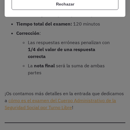
Rechazar
Se calificará de
0 a 50 puntos
(mínimo
de
25 puntos
para aprobar la prueba)
Tiempo total del examen:
120 minutos
Corrección
:
Las respuestas erróneas penalizan con
1/4 del valor de una respuesta
correcta
La
nota final
será la suma de ambas
partes
¡Os contamos más detalles en la entrada que dedicamos
a
cómo es el examen del Cuerpo Administrativo de la
Seguridad Social por Turno Libre
!