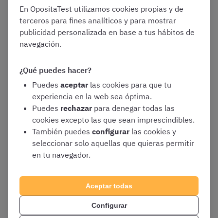
único ejercicio obligatorio y eliminatorio​:
En OpositaTest utilizamos cookies propias y de
terceros para fines analíticos y para mostrar
Estructura del examen
publicidad personalizada en base a tus hábitos de
navegación.
Primera parte
(test teórico):
¿Qué puedes hacer?
70 preguntas tipo test sobre el
Puedes
aceptar
las cookies para que tu
programa detallado en el anexo II de la
experiencia en la web sea óptima.
convocatoria
Puedes
rechazar
para denegar todas las
3 preguntas adicionales de reserva
cookies excepto las que sean imprescindibles.
También puedes
configurar
las cookies y
Se calificará de
0 a 50 puntos
(mínimo
seleccionar solo aquellas que quieras permitir
de
25 puntos
para corregir la segunda
en tu navegador.
parte)
Segunda parte
(supuesto práctico):
Aceptar todas
Resolución de un caso práctico con 15
preguntas tipo test
Configurar
3 preguntas adicionales de reserva