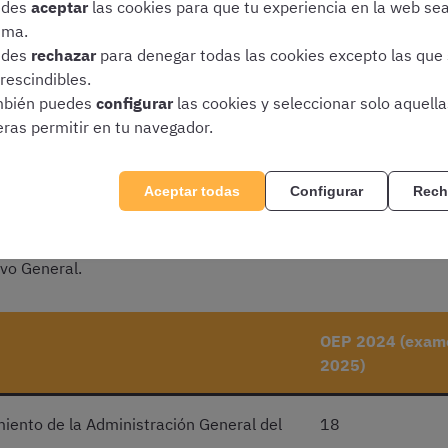
edes
aceptar
las cookies para que tu experiencia en la web se
ima.
edes
rechazar
para denegar todas las cookies excepto las que
rescindibles.
bién puedes
configurar
las cookies y seleccionar solo aquell
 primer ejercicio de Agente
eras permitir en tu navegador.
Aceptar todas
Configurar
Rech
das en el examen que nos ocupa, el de la OEP 2024, con las 
o de preguntas sobre Organización del Estado y funcionami
 Hacienda Pública y Derecho Tributario. En cambio, se ha red
vo General.
OEP 2024 (exam
2025)
miento de la Administración General del
18