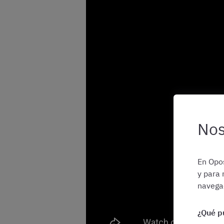
Nos
En Opos
y para 
navegac
¿Qué p