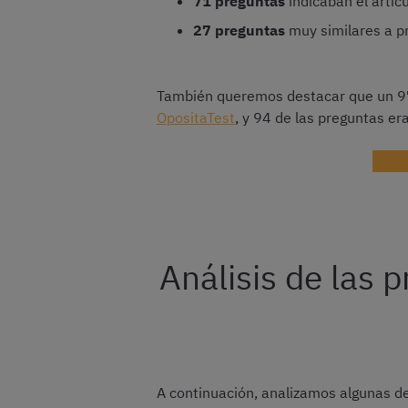
71 preguntas
indicaban el artíc
27 preguntas
muy similares a p
También queremos destacar que un 97
OpositaTest
, y 94 de las preguntas er
Exám
Análisis de las
A continuación, analizamos algunas de