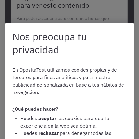
para ver este contenido
Para poder acceder a este contenido tienes que
registrarte gratis en OpositaTest o iniciar sesión
Nos preocupa tu
Registrarme gratis
privacidad
Iniciar sesión
En OpositaTest utilizamos cookies propias y de
terceros para fines analíticos y para mostrar
publicidad personalizada en base a tus hábitos de
navegación.
¿Qué puedes hacer?
Consultar los resultados
Puedes
aceptar
las cookies para que tu
experiencia en la web sea óptima.
de la encuesta de
Puedes
rechazar
para denegar todas las