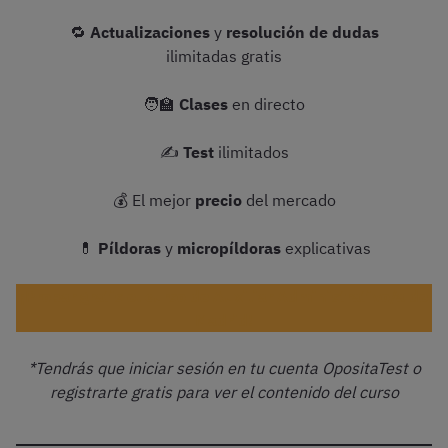
🔁
Actualizaciones
y
resolución de dudas
ilimitadas gratis
🧑‍🏫
Clases
en directo
✍️
Test
ilimitados
💰 El mejor
precio
del mercado
💊
Píldoras
y
micropíldoras
explicativas
¡Probar gratis el curso de Auxiliar Administrativo/a de
Madrid!
*Tendrás que iniciar sesión en tu cuenta OpositaTest o
registrarte gratis para ver el contenido del curso