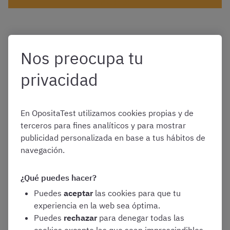
Madrid!
Nos preocupa tu
¿Por qué es útil practicar
privacidad
con exámenes de
En OpositaTest utilizamos cookies propias y de
convocatorias anteriores
terceros para fines analíticos y para mostrar
publicidad personalizada en base a tus hábitos de
para el test de Auxiliar
navegación.
Administrativo de
¿Qué puedes hacer?
Puedes
aceptar
las cookies para que tu
Madrid?
experiencia en la web sea óptima.
Puedes
rechazar
para denegar todas las