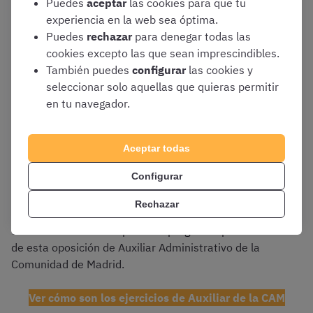
Puedes
aceptar
las cookies para que tu
30 preguntas
se referirán al
Bloque I
experiencia en la web sea óptima.
del
temario oficial
Puedes
rechazar
para denegar todas las
Cuestionario tipo test de 30 preguntas
para
cookies excepto las que sean imprescindibles.
evaluar los conocimientos de
informática y
También puedes
configurar
las cookies y
ofimática
. De las cuales, las relacionadas
seleccionar solo aquellas que quieras permitir
con Windows y Microsoft Office se referirán
en tu navegador.
a:
Windows 10
Aceptar todas
Microsoft Office 2016
Configurar
Rechazar
Por tanto, será en la primera mitad del primer ejercicio
donde se encuadre la parte de preguntas psicotécnicas
de esta oposición de Auxiliar Administrativo de la
Comunidad de Madrid.
Ver cómo son los ejercicios de Auxiliar de la CAM