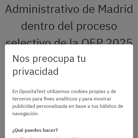
Administrativo de Madrid
dentro del proceso
selectivo de la OEP 2025
Nos preocupa tu
Según las bases de la última convocatoria, el proceso
privacidad
selectivo de Auxiliar Administrativo de la CAM consta de
las siguientes pruebas:
En OpositaTest utilizamos cookies propias y de
terceros para fines analíticos y para mostrar
Cuestionario tipo test
, compuesto por
60
publicidad personalizada en base a tus hábitos de
preguntas
, divididas en dos grupos:
navegación.
30 preguntas
versarán sobre aspectos
psicotécnicos
y conocimientos
¿Qué puedes hacer?
ortográficos