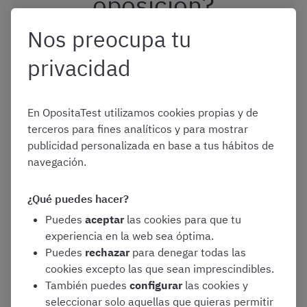
oposición?
Nos preocupa tu
Vamos a ver de forma resumida
cómo es el proceso
privacidad
selectivo de las oposiciones de Auxiliar Administrativo
del Ayuntamiento de Sevilla
. Estará formado por un
ejercicio único, que constará de dos partes ambas
En OpositaTest utilizamos cookies propias y de
obligatorias y eliminatorias, y que se realizarán
terceros para fines analíticos y para mostrar
conjuntamente. El cuestionario de ambas partes estará
publicidad personalizada en base a tus hábitos de
compuesto por preguntas con cuatro respuestas
navegación.
alternativas, de las cuales solo una de ellas será
correcta.
¿Qué puedes hacer?
Puedes
aceptar
las cookies para que tu
Primera parte
:
experiencia en la web sea óptima.
Puedes
rechazar
para denegar todas las
Cuestionario de
70 preguntas
escritas
cookies excepto las que sean imprescindibles.
sobre las materias recogidas en el
También puedes
configurar
las cookies y
bloque I (Organización pública y
seleccionar solo aquellas que quieras permitir
derecho administrativo), las últimas 10