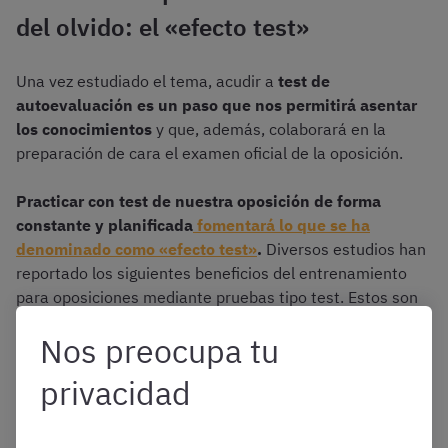
del olvido: el «efecto test»
Una vez estudiado el tema, acudir a
test de
autoevaluación es un paso que nos permitirá asentar
los conocimientos
y que, además, colaborará en la
preparación de cara el examen oficial de la oposición.
Practicar con test de nuestra oposición de forma
constante y planificada
fomentará lo que se ha
denominado como «efecto test»
.
Diversos estudios han
reportado los siguientes beneficios del entrenamiento
para oposiciones mediante pruebas tipo test. Estos son
los más destacados:
Nos preocupa tu
privacidad
Fomento de la memoria de reconocimiento
,
que será clave para el examen oficial de la
oposición, ya que
al contestar preguntas