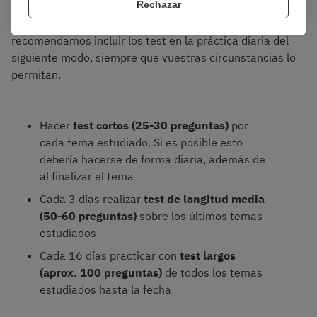
Rechazar
Teniendo en cuenta esto, desde OpositaTest
recomendamos incluir los test en la práctica diaria del
siguiente modo, siempre que vuestras circunstancias lo
permitan.
Hacer
test cortos (25-30 preguntas)
por
cada tema estudiado. Si es posible esto
debería hacerse de forma diaria, además de
al finalizar el tema
Cada 3 días realizar
test de longitud media
(50-60 preguntas)
sobre los últimos temas
estudiados
Cada 16 días practicar con
test largos
(aprox. 100 preguntas)
de todos los temas
estudiados hasta la fecha