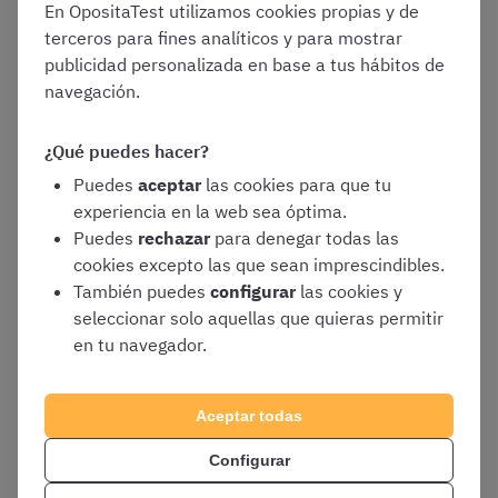
En OpositaTest utilizamos cookies propias y de
tipo test generamos claves de recuerdo
terceros para fines analíticos y para mostrar
que nuestro cerebro reutilizará en el futuro
publicidad personalizada en base a tus hábitos de
Permiten
detectar de forma rápida en qué
navegación.
partes del temario ya estudiado hay que
reforzar la práctica
¿Qué puedes hacer?
Es una estrategia sencilla de implementar en
Puedes
aceptar
las cookies para que tu
el plan de estudio
experiencia en la web sea óptima.
Si se utiliza combinado con exámenes
Puedes
rechazar
para denegar todas las
oficiales de años anteriores ayuda a
cookies excepto las que sean imprescindibles.
entender cómo se redactan las preguntas
También puedes
configurar
las cookies y
oficiales y qué respuestas se esperan de los
seleccionar solo aquellas que quieras permitir
aspirantes
en tu navegador.
La posibilidad de recibir información sobre
las respuestas correctas, incorrectas y su
Aceptar todas
justificación colabora con el proceso de
aprendizaje
Configurar