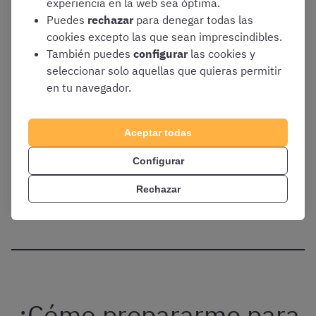
experiencia en la web sea óptima.
psicológico de las personas aspirantes
Puedes
rechazar
para denegar todas las
Quinto ejercicio: reconocimiento médico
cookies excepto las que sean imprescindibles.
También puedes
configurar
las cookies y
seleccionar solo aquellas que quieras permitir
Tenéis más información en la entrada que dedicamos a
en tu navegador.
explicar detalladamente en qué consisten los
exámenes
de Policía Local de Galicia
.
Aceptar todas
Configurar
Rechazar
✏️ Haz un test gratis de Policía Local de Galicia
¿Cómo prepararme para