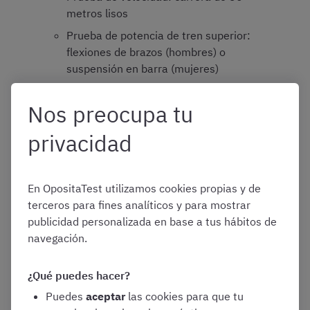
metros lisos
Prueba de potencia de tren superior:
flexiones de brazos (hombres) o
suspensión en barra (mujeres)
Prueba de potencia de tren inferior:
Nos preocupa tu
salto horizontal
Prueba de resistencia general: carrera
privacidad
de 1.000 metros lisos
Prueba de natación: 25 metros estilo
libre
En OpositaTest utilizamos cookies propias y de
terceros para fines analíticos y para mostrar
Cuarto ejercicio: pruebas psicotécnicas
.
publicidad personalizada en base a tus hábitos de
Consiste en las siguientes pruebas:
navegación.
Prueba de inteligencia
Pruebas de personalidad
¿Qué puedes hacer?
Cuestionario individual y formulado
Puedes
aceptar
las cookies para que tu
verbalmente para valorar el estado