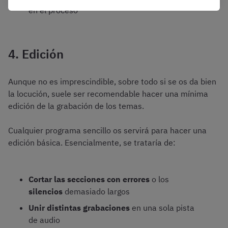
en el proceso
4. Edición
Aunque no es imprescindible, sobre todo si se os da bien
la locución, suele ser recomendable hacer una mínima
edición de la grabación de los temas.
Cualquier programa sencillo os servirá para hacer una
edición básica. Esencialmente, se trataría de:
Cortar las secciones con errores
o los
silencios
demasiado largos
Unir distintas grabaciones
en una sola pista
de audio