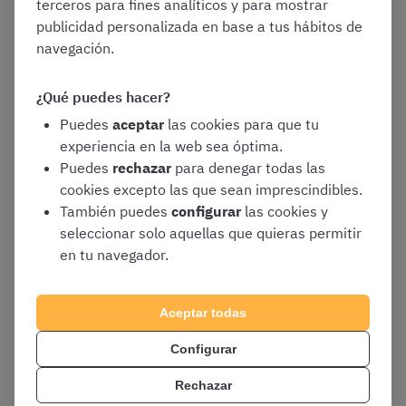
sentido, sería muy recomendable que
terceros para fines analíticos y para mostrar
silenciaseis el móvil y
desactivaseis todo
publicidad personalizada en base a tus hábitos de
tipo de notificaciones
navegación.
En cuanto al ruido ambiente, tratad de elegir
¿Qué puedes hacer?
una
ubicación
lo más silenciosa posible y,
preferentemente, donde
no haya demasiado
Puedes
aceptar
las cookies para que tu
eco o reverberación
experiencia en la web sea óptima.
Puedes
rechazar
para denegar todas las
Haced una prueba para decidir la
distancia
cookies excepto las que sean imprescindibles.
ideal al micrófono
y el
volumen y tono de
También puedes
configurar
las cookies y
voz
que deberíais emplear
seleccionar solo aquellas que quieras permitir
Procurad leer el tema a una velocidad
en tu navegador.
adecuada
, ni demasiado rápida ni
demasiado lenta
Aceptar todas
Tomaos descansos
. Es muy recomendable
que grabéis el tema por apartados o
Configurar
secciones, haciendo pausas en la grabación.
Así os será más fácil conseguir un resultado
Rechazar
limpio y sin errores, además de no agotaros