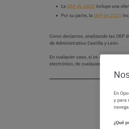
La
OEP de 2022
incluye una ofer
Por su parte, la
OEP de 2021
inc
Como decíamos, analizando las OEP de
de Administrativo Castilla y León.
En cualquier caso, si os registráis e
electrónico, de cualquier novedad que 
Nos
En Opos
y para 
navegac
Reg
¿Qué p