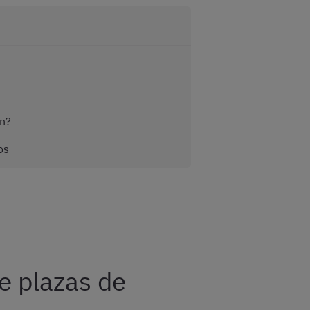
ón?
os
e plazas de