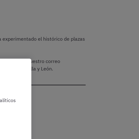
 experimentado el histórico de plazas
 a través de vuestro correo
tivo de Castilla y León.
líticos
ave.