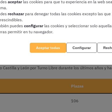
edes
aceptar
las cookies para que tu experiencia en la web se
ima.
edes
rechazar
para denegar todas las cookies excepto las que
rescindibles.
bién puedes
configurar
las cookies y seleccionar solo aquell
eras permitir en tu navegador.
tórico de plazas de Administr
León?
Aceptar todas
Configurar
Rech
o Castilla y León por Turno Libre durante los últimos años y has
Plazas
106