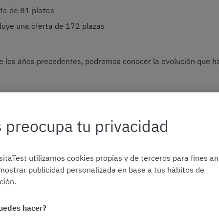
ta de 81 plazas
luye una oferta de 172 plazas
 los años precedentes, podremos conocer la evolución que ha
n OpositaTest, os mantendremos informados/as periódicamente,
se produzca en relación con estas y otras plazas de Administra
 preocupa tu privacidad
itaTest utilizamos cookies propias y de terceros para fines ana
¡No os perdáis ni una convocatoria!
mostrar publicidad personalizada en base a tus hábitos de
ión.
istraos gratis y os avisaremos por email de todas las fechas cl
Registrarme gratis en OpositaTest
uedes hacer?